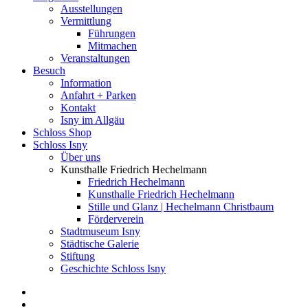
Menu
Ausstellungen
Vermittlung
Führungen
Mitmachen
Veranstaltungen
Besuch
Information
Anfahrt + Parken
Kontakt
Isny im Allgäu
Schloss Shop
Schloss Isny
Über uns
Kunsthalle Friedrich Hechelmann
Friedrich Hechelmann
Kunsthalle Friedrich Hechelmann
Stille und Glanz | Hechelmann Christbaum
Förderverein
Stadtmuseum Isny
Städtische Galerie
Stiftung
Geschichte Schloss Isny
facebook
instagram