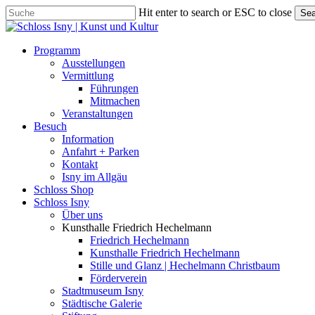
Skip
Hit enter to search or ESC to close
Sea
to
Close
main
Search
content
Menu
Programm
Ausstellungen
Vermittlung
Führungen
Mitmachen
Veranstaltungen
Besuch
Information
Anfahrt + Parken
Kontakt
Isny im Allgäu
Schloss Shop
Schloss Isny
Über uns
Kunsthalle Friedrich Hechelmann
Friedrich Hechelmann
Kunsthalle Friedrich Hechelmann
Stille und Glanz | Hechelmann Christbaum
Förderverein
Stadtmuseum Isny
Städtische Galerie