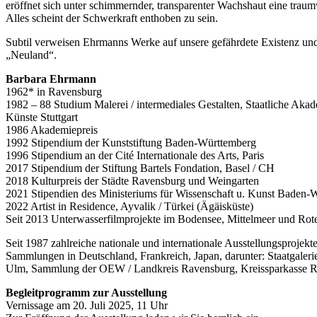
eröffnet sich unter schimmernder, transparenter Wachshaut eine traum
Alles scheint der Schwerkraft enthoben zu sein.
Subtil verweisen Ehrmanns Werke auf unsere gefährdete Existenz un
„Neuland“.
Barbara Ehrmann
1962* in Ravensburg
1982 – 88 Studium Malerei / intermediales Gestalten, Staatliche Aka
Künste Stuttgart
1986 Akademiepreis
1992 Stipendium der Kunststiftung Baden-Württemberg
1996 Stipendium an der Cité Internationale des Arts, Paris
2017 Stipendium der Stiftung Bartels Fondation, Basel / CH
2018 Kulturpreis der Städte Ravensburg und Weingarten
2021 Stipendien des Ministeriums für Wissenschaft u. Kunst Baden-
2022 Artist in Residence, Ayvalik / Türkei (Ägäisküste)
Seit 2013 Unterwasserfilmprojekte im Bodensee, Mittelmeer und Rot
Seit 1987 zahlreiche nationale und internationale Ausstellungsprojekt
Sammlungen in Deutschland, Frankreich, Japan, darunter: Staatgaler
Ulm, Sammlung der OEW / Landkreis Ravensburg, Kreissparkasse R
Begleitprogramm zur Ausstellung
Vernissage am 20. Juli 2025, 11 Uhr