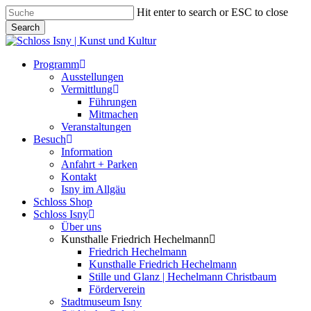
Skip
Hit enter to search or ESC to close
to
Search
main
Close
content
Search
Menu
Programm
Ausstellungen
Vermittlung
Führungen
Mitmachen
Veranstaltungen
Besuch
Information
Anfahrt + Parken
Kontakt
Isny im Allgäu
Schloss Shop
Schloss Isny
Über uns
Kunsthalle Friedrich Hechelmann
Friedrich Hechelmann
Kunsthalle Friedrich Hechelmann
Stille und Glanz | Hechelmann Christbaum
Förderverein
Stadtmuseum Isny